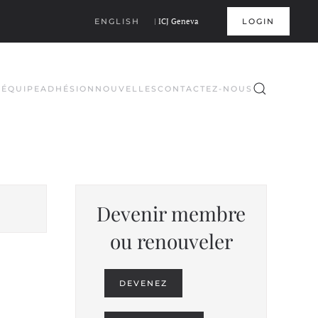
ENGLISH
|
ICJ Geneva
LOGIN
S
ÉQUIPE
ADHÉSION
NOUVELLES
CONTACTEZ-NOUS
Devenir membre
ou renouveler
DEVENEZ