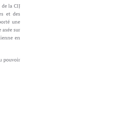
 de la CIJ
es et des
porté une
 axée sur
dienne en
u pouvoir